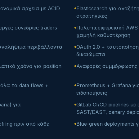
κονομικά αρχεία με ACID
Elasticsearch για αναζήτ
στρατηγικές
νεργές συνεδρίες traders
Πολυ-περιφερειακή AWS α
χαμηλή καθυστέρηση
επαναλήψιμα περιβάλλοντα
OAuth 2.0 + ταυτοποίησ
δικαιώματα
ατικό χρόνο για position
Αναφορές συμμόρφωσης (M
όλα τα data flows +
Prometheus + Grafana γι
ειδοποιήσεις
bana) για
GitLab CI/CD pipelines μ
SAST/DAST, canary depl
filing πριν από κάθε
Blue-green deployments 