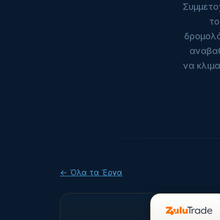
Συμμετο
το
δρομολό
αναβαθ
να κλιμ
← Όλα τα Έργα