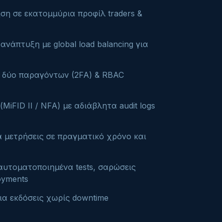
ηση σε εκατομμύρια προφίλ traders &
νάπτυξη με global load balancing για
η δύο παραγόντων (2FA) & RBAC
iFID II / NFA) με αδιάβλητα audit logs
α μετρήσεις σε πραγματικό χρόνο και
ε αυτοματοποιημένα tests, σαρώσεις
oyments
για εκδόσεις χωρίς downtime