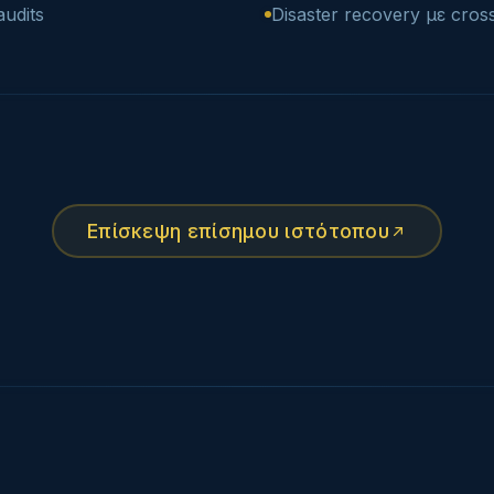
udits
Disaster recovery με cross
Επίσκεψη επίσημου ιστότοπου