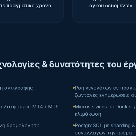
σε πραγματικό χρόνο
όγκου δεδομένων
χνολογίες & δυνατότητες του έρ
νή αντιγραφής
Ροή γεγονότων σε πραγμ
ζωντανές ενημερώσεις 
ς πλατφόρμες MT4 / MT5
Microservices σε Docker 
κλιμάκωση
ονη δρομολόγηση
PostgreSQL με sharding &
συναλλαγών την ημέρα