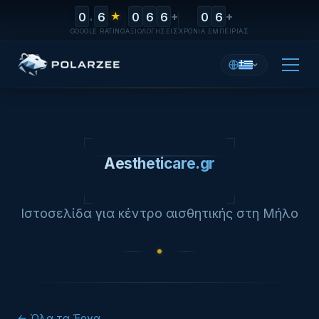
.
+
+
0
6
★
0
6
6
0
6
GOOGLE RATING
ΑΞΙΟΛΟΓΉΣΕΙΣ
ΧΡΌΝΙΑ ΕΜΠΕΙΡΊΑΣ
1
3
1
3
3
1
3
2
8
8
8
8
3
0
0
0
0
4
5
Aestheticare.gr
Ιστοσελίδα για κέντρο αισθητικής στη Μήλο
← Όλα τα Έργα